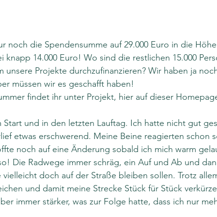
nur noch die Spendensumme auf 29.000 Euro in die Höhe 
ei knapp 14.000 Euro! Wo sind die restlichen 15.000 Pers
 unsere Projekte durchzufinanzieren? Wir haben ja noch
r müssen wir es geschafft haben!
mer findet ihr unter Projekt, hier auf dieser Homepag
Start und in den letzten Lauftag. Ich hatte nicht gut ge
erlief etwas erschwerend. Meine Beine reagierten schon se
ffte noch auf eine Änderung sobald ich mich warm gelau
so! Die Radwege immer schräg, ein Auf und Ab und dan
vielleicht doch auf der Straße bleiben sollen. Trotz alle
reichen und damit meine Strecke Stück für Stück verkürze
r immer stärker, was zur Folge hatte, dass ich nur meh