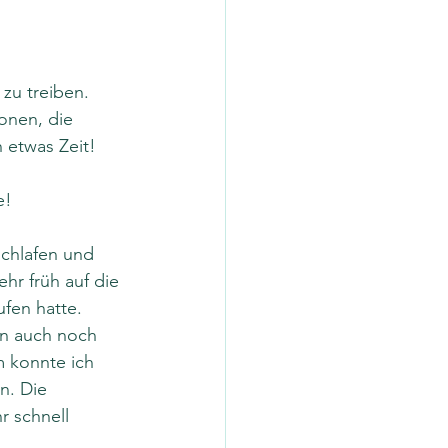
zu treiben. 
onen, die 
 etwas Zeit! 
e!
schlafen und 
hr früh auf die 
fen hatte. 
n auch noch 
m konnte ich 
n. Die 
r schnell 