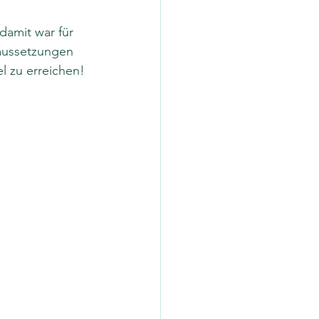
amit war für 
raussetzungen 
l zu erreichen!