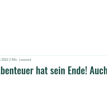
Home
Über mich
Das Pr
i 2022
2 Min. Lesezeit
Abenteuer hat sein Ende! Auc